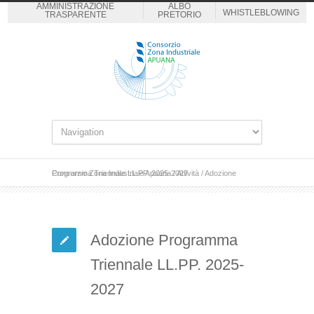
AMMINISTRAZIONE
ALBO
WHISTLEBLOWING
TRASPARENTE
PRETORIO
Consorzio Zona Industriale Apuana
Adozione Programma Triennale LL.PP. 2025-2027
/
Attività
/
Adozione Programma
Triennale LL.PP. 2025-
2027