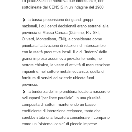
La polarizzazione rifletteva due circostanze, ben
sottolineate dal CENSIS in un’indagine del 1980:
la bassa propensione dei grandi gruppi
nazionali, i cui centri decisionali erano estranei alla
provincia di Massa-Carrara (Dalmine, Riv-Skf,
Olivetti, Montedison, ENI), a considerare come
prioritaria l’attivazione di relazioni di interscambio
con le realtà produttive locali. Il c.d. “indotto” delle
grandi imprese assumeva prevalentemente, nel
settore chimico, la veste di attività di manutenzione
impianti e, nel settore metalmeccanico, quella di
fornitura di servizi ad aziende ubicate fuori
provincia;
la tendenza dell’imprenditoria locale a nascere e
svilupparsi “per linee parallele”, in una pluralità
composita di settori, mantenendo un basso
coefficiente di interazione reciproca, tanto che
sarebbe stata una forzatura considerare il comparto
come un “sistema locale” di piccole imprese.