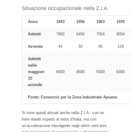
Situazione occupazionale nella Z.I.A.
Anno
1943
1956
1963
1970
Addetti
7902
6456
7554
8054
Aziende
44
50
95
129
Addetti
nelle
maggiori
6600
4500
5500
6300
15
aziende
Fonte: Consorzio per la Zona Industriale Apuana
Si sono quindi attivati anche nella Z.I.A., con un
forte ritardo rispetto al resto d’Italia, ma con
un’accelerazione travolgente negli ultimi vent’anni,