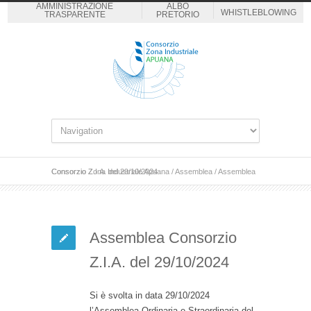
AMMINISTRAZIONE
ALBO
WHISTLEBLOWING
TRASPARENTE
PRETORIO
Consorzio Zona Industriale Apuana
Assemblea Consorzio Z.I.A. del 29/10/2024
/
Assemblea
/
Assemblea Consorzio
Z.I.A. del 29/10/2024
Si è svolta in data 29/10/2024
l’Assemblea Ordinaria e Straordinaria del